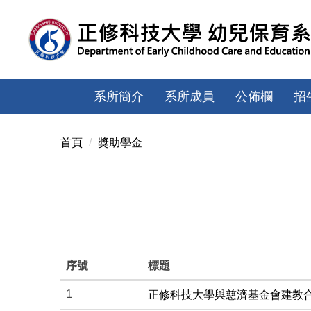
跳
到
主
要
內
容
系所簡介
系所成員
公佈欄
招
區
首頁
獎助學金
序號
標題
1
正修科技大學與慈濟基金會建教