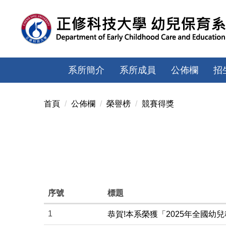
跳
到
主
要
內
容
系所簡介
系所成員
公佈欄
招
區
首頁
公佈欄
榮譽榜
競賽得獎
序號
標題
1
恭賀!本系榮獲「2025年全國幼