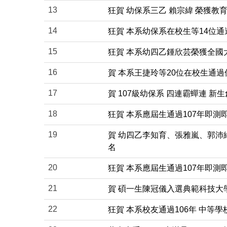
13
狂賀 幼保系三乙 賴宗緯 榮獲教育
14
狂賀 本系幼保系在校生等14位通
15
狂賀 本系幼四乙鍾欣芸榮獲全國
16
賀 本系王捷玲等20位在校生通
17
賀 107級幼保系 四連霸蟬連 新
18
狂賀 本系應屆生通過107年即測
19
賀 幼四乙李知育、張雅嵐、郭沛
名
20
狂賀 本系應屆生通過107年即測
21
賀 碩一生陳冠儀入選典範科技大學
22
狂賀 本系校友通過106年 中等