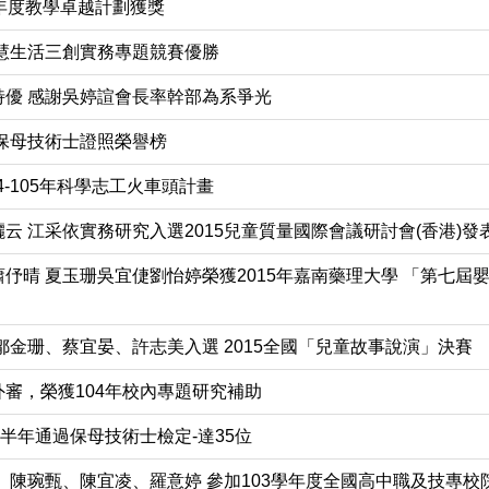
05年度教學卓越計劃獲獎
慧生活三創實務專題競賽優勝
優 感謝吳婷諠會長率幹部為系爭光
次保母技術士證照榮譽榜
4-105年科學志工火車頭計畫
 江采依實務研究入選2015兒童質量國際會議研討會(香港)發
伃晴 夏玉珊吳宜倢劉怡婷榮獲2015年嘉南藥理大學 「第七屆
鄒金珊、蔡宜晏、許志美入選 2015全國「兒童故事說演」決賽
審，榮獲104年校內專題研究補助
半年通過保母技術士檢定-達35位
、陳琬甄、陳宜凌、羅意婷 參加103學年度全國高中職及技專