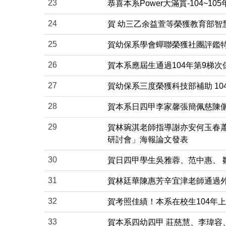
23
恭喜本系Power大滿貫-104~1
24
賀 幼三乙余益萱等榮獲教育部智
25
賀幼保系學會蟬聯榮獲社團評鑑特
26
賀本系應屆生通過104年第9梯
27
賀幼保系三度榮獲科技部補助 10
28
賀本系日四甲李家馨張簡佩慈陳儷云
29
賀林琬淇老師指導謝亦安何玉春蕭
研討會」海報論文發表
30
賀日四甲學生吳雅蓉、范中惠、 
31
賀林廷華陳惠芳辛宜津老師通過外
32
賀考照佳績！本系在校生104年上
33
賀本系四幼四甲 莊慈慧、李瑋容