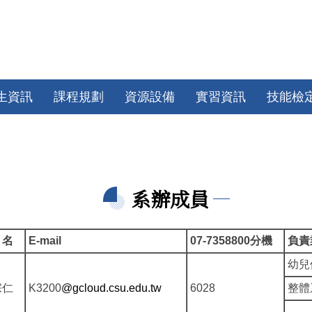
生資訊
課程規劃
資源設備
實習資訊
技能檢
系辦成員
 名
E-mail
07-7358800分機
負責
幼兒
宗仁
K3200
@gcloud.csu.edu.tw
6028
整體