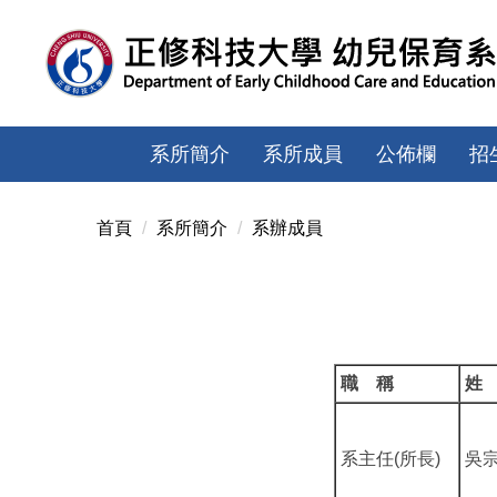
跳
到
主
要
內
容
系所簡介
系所成員
公佈欄
招
區
首頁
系所簡介
系辦成員
職 稱
姓
系主任(所長)
吳