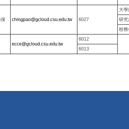
大學
清保
chingpao@gcloud.csu.edu.tw
6027
研究
校務
6012
ecce@gcloud.csu.edu.tw
6013